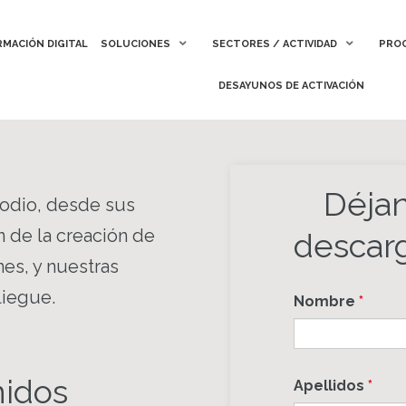
MACIÓN DIGITAL
MACIÓN DIGITAL
SOLUCIONES
SOLUCIONES
SECTORES / ACTIVIDAD
SECTORES / ACTIVIDAD
PROC
PROC
DESAYUNOS DE ACTIVACIÓN
DESAYUNOS DE ACTIVACIÓN
Déjan
Podio, desde sus
n de la creación de
descarg
nes, y nuestras
iegue.
Nombre
*
nidos
Apellidos
*