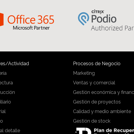
es/Actividad
Procesos de Negocio
ería
Marketing
ectura
Ventas y comercial
rucción
Gestión económica y financ
liario
Gestión de proyectos
ial
Calidad y medio ambiente
io
Gestión de stock
al detalle