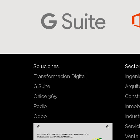
Soluciones
Sector
Transformación Digital
Ingeni
G Suite
Arquit
Office 365
Const
Podio
Inmobi
Odoo
Industr
Servic
Venta 