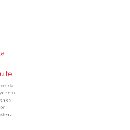
la
uite
tner de
yectoria
ran en
ión
sistema