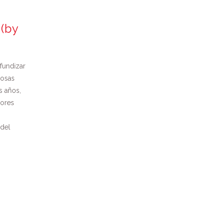
 (by
ofundizar
rosas
s años,
jores
del