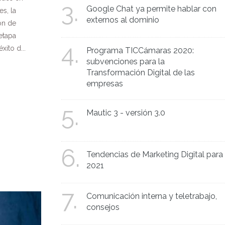
3.
Google Chat ya permite hablar con
s, la
externos al dominio
ión de
etapa
4.
ito d...
Programa TICCámaras 2020:
subvenciones para la
Transformación Digital de las
empresas
5.
Mautic 3 - versión 3.0
6.
Tendencias de Marketing Digital para
2021
7.
Comunicación interna y teletrabajo,
consejos