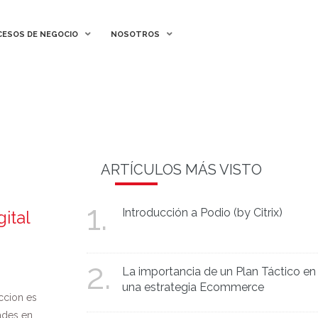
ESOS DE NEGOCIO
ESOS DE NEGOCIO
NOSOTROS
NOSOTROS
ARTÍCULOS MÁS VISTO
1.
Introducción a Podio (by Citrix)
ital
2.
La importancia de un Plan Táctico en
una estrategia Ecommerce
uccion es
ades en