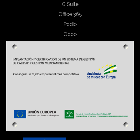
G Suite
Office 365
Podio
Odoo