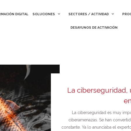
MACIÓN DIGITAL
MACIÓN DIGITAL
SOLUCIONES
SOLUCIONES
SECTORES / ACTIVIDAD
SECTORES / ACTIVIDAD
PROC
PROC
DESAYUNOS DE ACTIVACIÓN
DESAYUNOS DE ACTIVACIÓN
La ciberseguridad, 
e
La ciberseguridad es muy impor
ciberamenazas. Se han convertid
constante. Ya lo anunciaba el exper