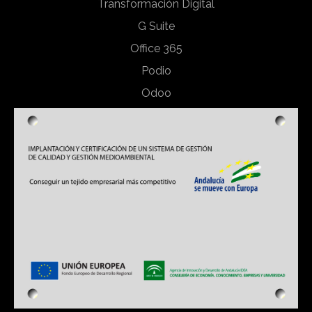
Transformación Digital
G Suite
Office 365
Podio
Odoo