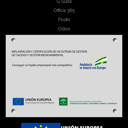
G Suite
Office 365
Podio
Odoo