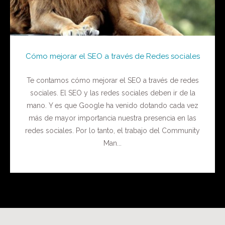
Cómo mejorar el SEO a través de Redes sociales
Te contamos cómo mejorar el SEO a través de redes
sociales. El SEO y las redes sociales deben ir de la
mano. Y es que Google ha venido dotando cada vez
más de mayor importancia nuestra presencia en las
redes sociales. Por lo tanto, el trabajo del Community
Man...