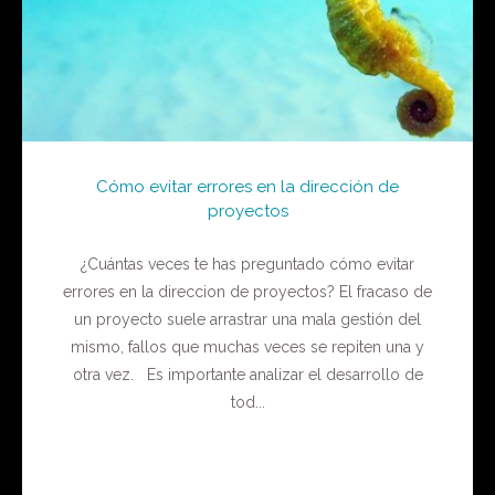
Cómo evitar errores en la dirección de
proyectos
¿Cuántas veces te has preguntado cómo evitar
errores en la direccion de proyectos? El fracaso de
un proyecto suele arrastrar una mala gestión del
mismo, fallos que muchas veces se repiten una y
otra vez. Es importante analizar el desarrollo de
tod...