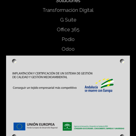
Soluciones
Transformación Digital
G Suite
Office 365
Podio
Odoo