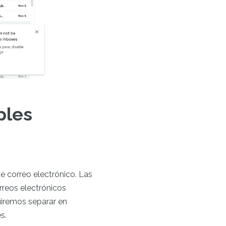
ples
e correo electrónico. Las
orreos electrónicos
uiremos separar en
es.