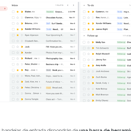
les bandejas de entrada dispondrán de
una barra de herrami