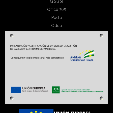
G Suite
Office 365
Podio
Odoo