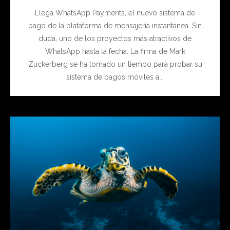
Llega WhatsApp Payments, el nuevo sistema de
pago de la plataforma de mensajería instantánea. Sin
duda, uno de los proyectos más atractivos de
WhatsApp hasta la fecha. La firma de Mark
Zuckerberg se ha tomado un tiempo para probar su
sistema de pagos móviles a...