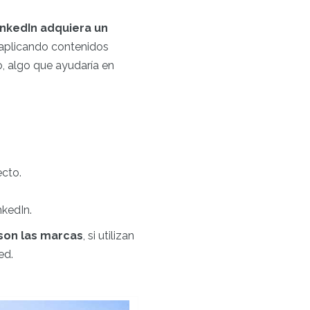
nkedIn adquiera un
 aplicando contenidos
o, algo que ayudaría en
ecto.
inkedIn.
 son las marcas
, si utilizan
ed.