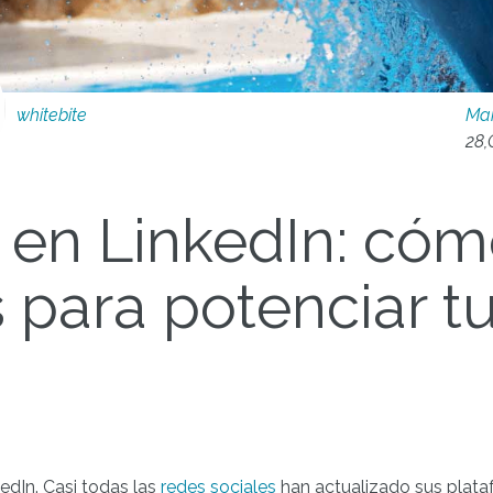
whitebite
Mar
28,
s en LinkedIn: có
s para potenciar t
kedIn.
Casi todas las
redes sociales
han actualizado sus plata