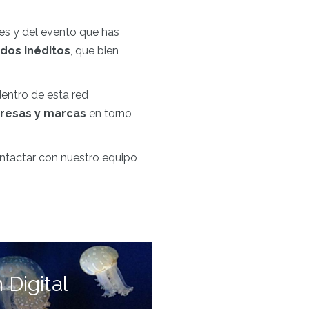
res y del evento que has
idos inéditos
, que bien
dentro de esta red
presas y marcas
en torno
ontactar
con nuestro equipo
Digital