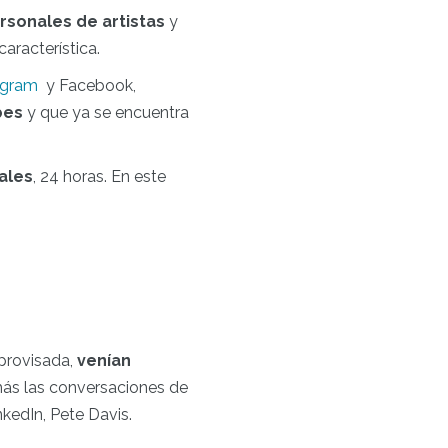
rsonales de artistas
y
aracterística.
agram
y Facebook,
bes
y que ya se encuentra
ales
, 24 horas. En este
mprovisada,
venían
más las conversaciones de
kedIn, Pete Davis.