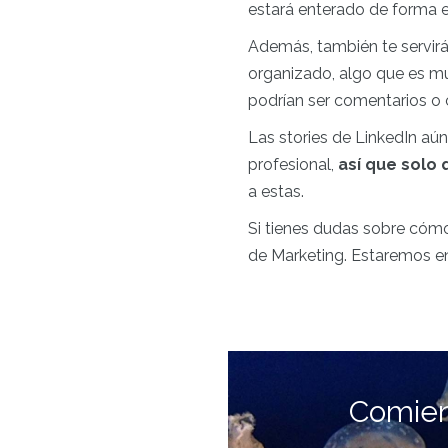
estará enterado de forma e
Además, también te servirá
organizado, algo que es mu
podrían ser comentarios o c
Las stories de LinkedIn aún
profesional,
así que solo
a estas.
Si tienes dudas sobre cómo 
de Marketing. Estaremos e
Comien