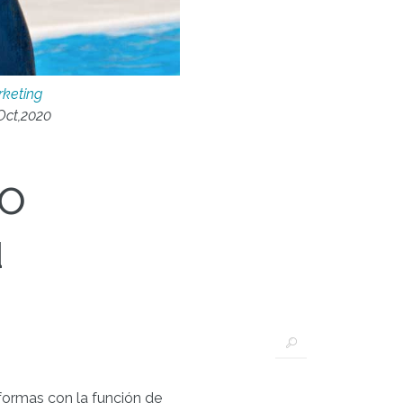
keting
Oct,2020
mo
u
formas con la función de