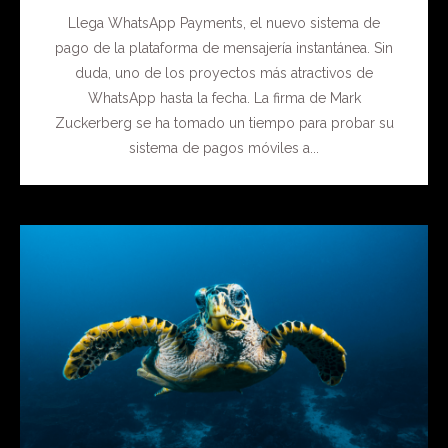
Llega WhatsApp Payments, el nuevo sistema de
pago de la plataforma de mensajería instantánea. Sin
duda, uno de los proyectos más atractivos de
WhatsApp hasta la fecha. La firma de Mark
Zuckerberg se ha tomado un tiempo para probar su
sistema de pagos móviles a...