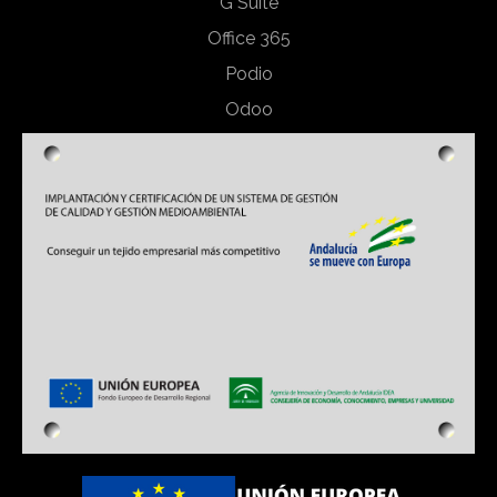
G Suite
Office 365
Podio
Odoo