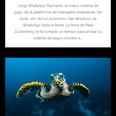
Llega WhatsApp Payments, el nuevo sistema de
pago de la plataforma de mensajería instantánea. Sin
duda, uno de los proyectos más atractivos de
WhatsApp hasta la fecha. La firma de Mark
Zuckerberg se ha tomado un tiempo para probar su
sistema de pagos móviles a...