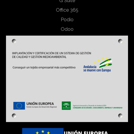
G Suite
Office 365
Podio
Odoo