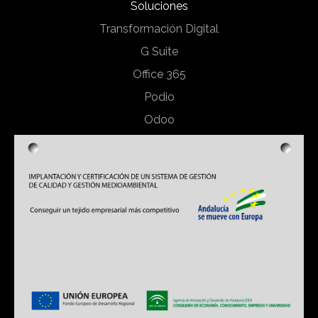
Soluciones
Transformación Digital
G Suite
Office 365
Podio
Odoo