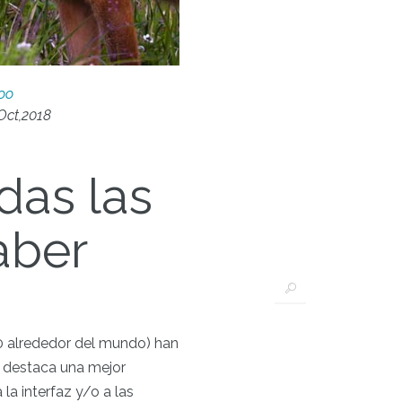
oo
Oct,2018
das las
aber
0 alrededor del mundo) han
, destaca una mejor
la interfaz y/o a las