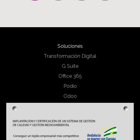
Soluciones
Transformación Digital
G Suite
Office 365
Podio
Odoo