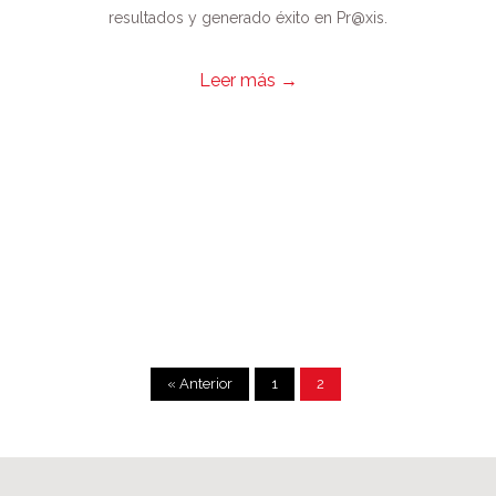
resultados y generado éxito en Pr@xis.
Leer más
→
« Anterior
1
2